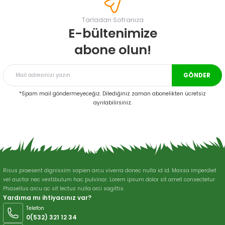
Görüş ve önerileriniz için teşekkür ederiz.
Tarladan Sofranıza
Ürün resmi kalitesiz, bozuk veya görüntülenemiyor.
E-bültenimize
Ürün açıklamasında eksik bilgiler bulunuyor.
abone olun!
Ürün bilgilerinde hatalar bulunuyor.
Ürün fiyatı diğer sitelerden daha pahalı.
GÖNDER
Bu ürüne benzer farklı alternatifler olmalı.
*Spam mail göndermeyeceğiz. Dilediğiniz zaman abonelikten ücretsiz
ayrılabilirsiniz.
Gönder
Risus praesent dignissim sapien arcu viverra donec nulla id id. Massa imperdiet
vel auctor nec vestibulum hac pulvinar. Lorem ipsum dolor sit amet consectetur
Phasellus arcu ac sit lectus nulla orci sagittis.
Yardıma mı ihtiyacınız var?
Telefon
0(532) 321 12 34