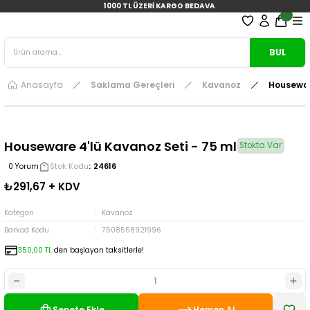
1000 TL ÜZERİ KARGO BEDAVA
BUL
Anasayfa
Saklama Gereçleri
Kavanoz
Housewar
Houseware 4'lü Kavanoz Seti - 75 ml
Stokta Var
Stok Kodu
24616
0 Yorum
₺291,67 + KDV
Kategori
Kavanoz
Barkod Kodu
7508558921996
350,00 TL
den başlayan taksitlerle!
Sepete Ekle
Hemen Al