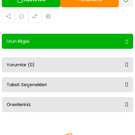
Ürün Bilgisi
Yorumlar (0)
Taksit Seçenekleri
Bu ürüne ilk yorumu siz yapın!
Önerileriniz
Yorum Yaz
Bu ürünün fiyat bilgisi, resim, ürün açıklamalarında ve diğer
konularda yetersiz gördüğünüz noktaları öneri formunu kullanarak
tarafımıza iletebilirsiniz.