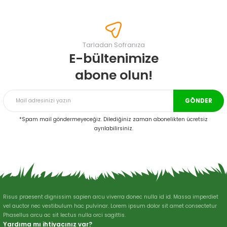
konularda yetersiz gördüğünüz noktaları öneri formunu kullanarak
tarafımıza iletebilirsiniz.
Görüş ve önerileriniz için teşekkür ederiz.
Tarladan Sofranıza
Ürün resmi kalitesiz, bozuk veya görüntülenemiyor.
E-bültenimize
Ürün açıklamasında eksik bilgiler bulunuyor.
abone olun!
Ürün bilgilerinde hatalar bulunuyor.
Ürün fiyatı diğer sitelerden daha pahalı.
GÖNDER
Bu ürüne benzer farklı alternatifler olmalı.
*Spam mail göndermeyeceğiz. Dilediğiniz zaman abonelikten ücretsiz
ayrılabilirsiniz.
Gönder
Risus praesent dignissim sapien arcu viverra donec nulla id id. Massa imperdiet
vel auctor nec vestibulum hac pulvinar. Lorem ipsum dolor sit amet consectetur
Phasellus arcu ac sit lectus nulla orci sagittis.
Yardıma mı ihtiyacınız var?