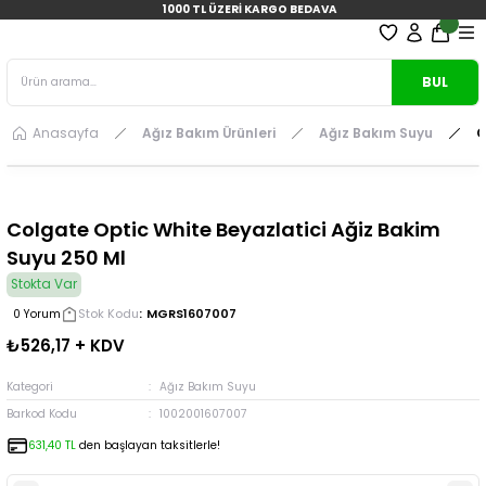
1000 TL ÜZERİ KARGO BEDAVA
BUL
Anasayfa
Ağız Bakım Ürünleri
Ağız Bakım Suyu
C
Colgate Optic White Beyazlatici Ağiz Bakim
Suyu 250 Ml
Stokta Var
Stok Kodu
MGRS1607007
0 Yorum
₺526,17 + KDV
Kategori
Ağız Bakım Suyu
Barkod Kodu
1002001607007
631,40 TL
den başlayan taksitlerle!