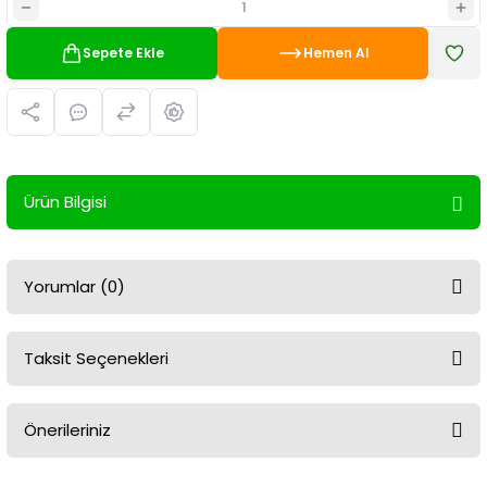
Sepete Ekle
Hemen Al
Ürün Bilgisi
Yorumlar (0)
Taksit Seçenekleri
Bu ürüne ilk yorumu siz yapın!
Önerileriniz
Yorum Yaz
Bu ürünün fiyat bilgisi, resim, ürün açıklamalarında ve diğer